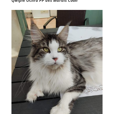
Qwipie'Ochra PP des Marais Coon