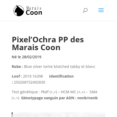
Pixel’Ochra PP des
Marais Coon
Né le 28/02/2019
Robe :
Blue silver tortie blotched tabby et blanc
Loof :
2019.16398
Identification
:
250268732492830
Test génétique :
Pkdf (+,+) – HCM-MC (+,+) – SMA
(+,+)
Génotypage sanguin par ADN : nonb/nonb