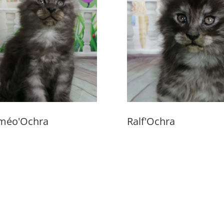
méo'Ochra
Ralf'Ochra