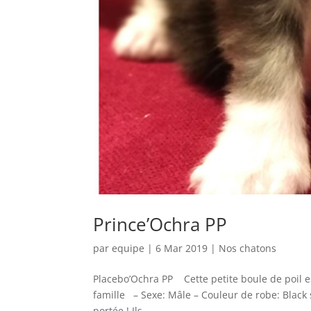
Prince’Ochra PP
par
equipe
|
6 Mar 2019
|
Nos chatons
Placebo’Ochra PP Cette petite boule de poil es
famille – Sexe: Mâle – Couleur de robe: Black 
portée ! Ils...