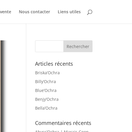
 vente
Nous contacter
Liens utiles
Articles récents
Briska’Ochra
Billy’Ochra
Blue’Ochra
Benjy’Ochra
Bella’Ochra
Commentaires récents
Abyss’Ochra | Marais Coon