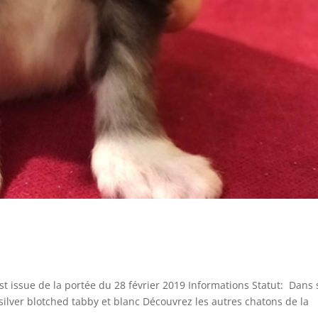
t issue de la portée du 28 février 2019 Informations Statut: Dans 
silver blotched tabby et blanc Découvrez les autres chatons de la