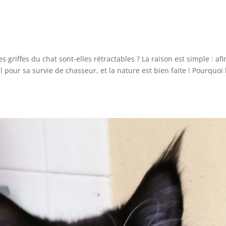
s griffes du chat sont-elles rétractables ? La raison est simple : afi
al pour sa survie de chasseur, et la nature est bien faite ! Pourquoi 