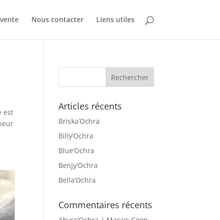
 vente
Nous contacter
Liens utiles
Articles récents
e est
Briska’Ochra
heur
Billy’Ochra
Blue’Ochra
Benjy’Ochra
Bella’Ochra
Commentaires récents
Abyss’Ochra | Marais Coon