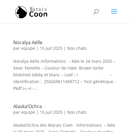
Noralya Aëlle
par
equipe
|
15 Juil 2025
|
Nos chats
Noralya Aëlle Informations – Née le 24 mars 2025 –
Sexe: Femelle – Couleur de robe: Brown tortie
blotched tabby et blanc – Loof : / –
Identification : 250269611469712 – Test génétique :
Pkdf (+,+) –...
Alaska’Ochra
par
equipe
|
15 Juil 2025
|
Nos chats
Alaska’Ochra des Marais Coon Informations – Née
le 30 mars 2025 – Sexe: Femelle – Couleur de robe: