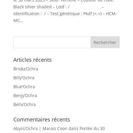
Black silver shaded – Loof : / –
Identification : / – Test génétique : Pkdf (+,+) – HCM-
MC...
Articles récents
Briska’Ochra
Billy’Ochra
Blue’Ochra
Benjy’Ochra
Bella’Ochra
Commentaires récents
Abyss’Ochra | Marais Coon
dans
Portée du 30